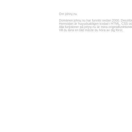
Om johny.nu
Domänen johny.nu har funnits sedan 2000. Dessför
Hemsidan är huvudsakligen kodad i HTML, CSS och 
Alla funktioner på johny.nu är mina originalfunktioner. 
Vill du låna en bild måste du höra av dig först.