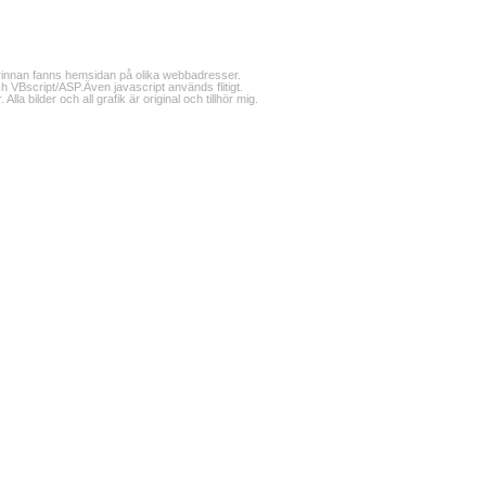
innan fanns hemsidan på olika webbadresser.
VBscript/ASP.Även javascript används flitigt.
Alla bilder och all grafik är original och tillhör mig.