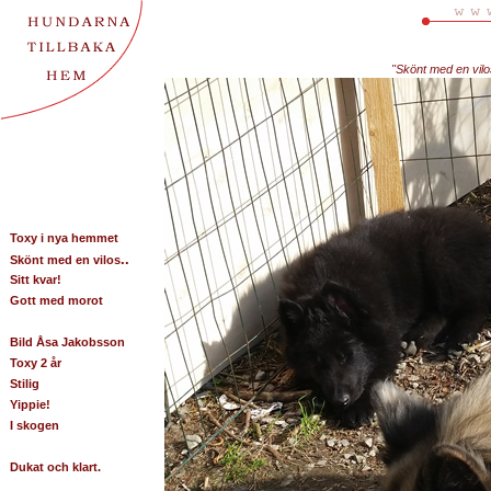
"Skönt med en vil
Toxy i nya hemmet
..
Skönt med en vilos
Sitt kvar!
Gott med morot
Bild Åsa Jakobsson
Toxy 2 år
Stilig
Yippie!
I skogen
Dukat och klart.