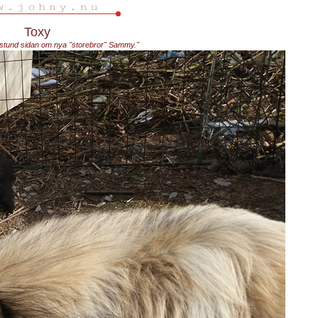
Toxy
ostund sidan om nya "storebror" Sammy."